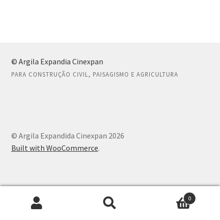
de
Post
0 item(s)
© Argila Expandia Cinexpan
PARA CONSTRUÇÃO CIVIL, PAISAGISMO E AGRICULTURA
© Argila Expandida Cinexpan 2026
Built with WooCommerce
.
0
Pesquisar
Pesquisar