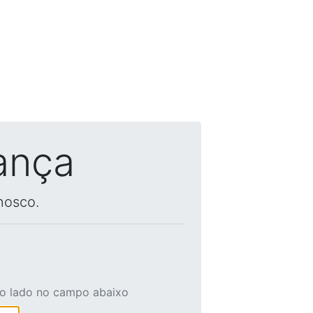
ança
nosco.
ao lado no campo abaixo