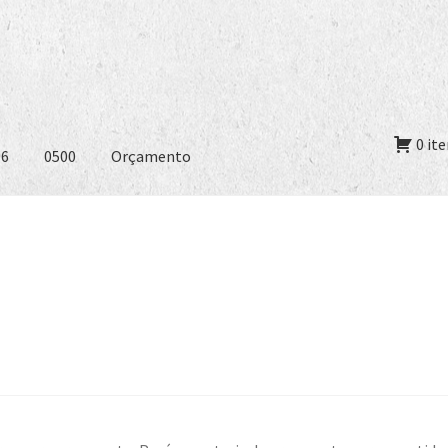
0 it
06
0500
Orçamento