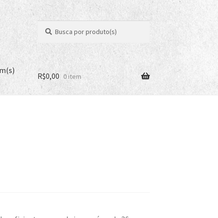
Pesquisar
Pesquisar
por:
em(s)
R$
0,00
0 item