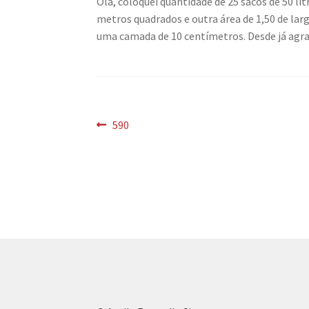
Olá, coloquei quantidade de 25 sacos de 50 l
metros quadrados e outra área de 1,50 de la
uma camada de 10 centímetros. Desde já agr
Navegação
Post
590
anterior:
de
Post