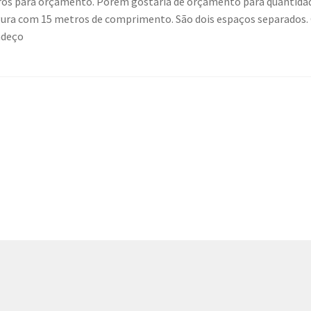
itros para orçamento. Porém gostaria de orçamento para quantidad
rgura com 15 metros de comprimento. São dois espaços separados.
adeço