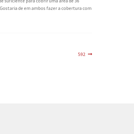
e suficiente para cobrir uma área de 36
 Gostaria de em ambos fazer a cobertura com
Próximo
592
post: