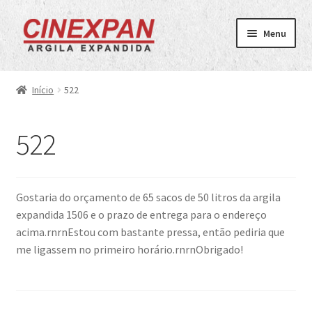
Pular
Pular
Menu
para
para
navegação
o
Home
conteúdo
Início
522
Tipos
522
3222
2215
Gostaria do orçamento de 65 sacos de 50 litros da argila
expandida 1506 e o prazo de entrega para o endereço
1506
acima.rnrnEstou com bastante pressa, então pediria que
me ligassem no primeiro horário.rnrnObrigado!
0500
Orçamento