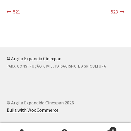
Navegação
Post
Próximo
521
523
0 item(s)
anterior:
post:
de
Post
© Argila Expandia Cinexpan
PARA CONSTRUÇÃO CIVIL, PAISAGISMO E AGRICULTURA
© Argila Expandida Cinexpan 2026
Built with WooCommerce
.
0