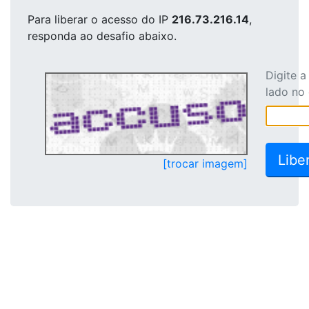
Para liberar o acesso
do IP
216.73.216.14
,
responda ao desafio abaixo.
Digite 
lado no
[trocar imagem]