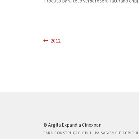
Produto para teto verdernSerá faturado cnpj
Navegação
Post
2012
anterior:
de
Post
© Argila Expandia Cinexpan
PARA CONSTRUÇÃO CIVIL, PAISAGISMO E AGRICU