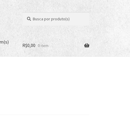
Pesquisar
Pesquisar
por:
em(s)
R$
0,00
0 item