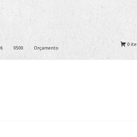
0 it
06
0500
Orçamento