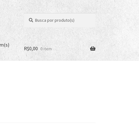
Pesquisar
Pesquisar
por:
em(s)
R$
0,00
0 item