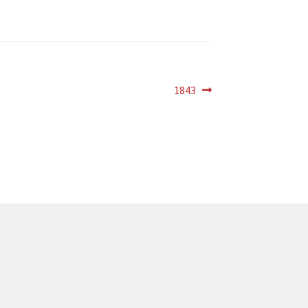
Próximo
1843
post: