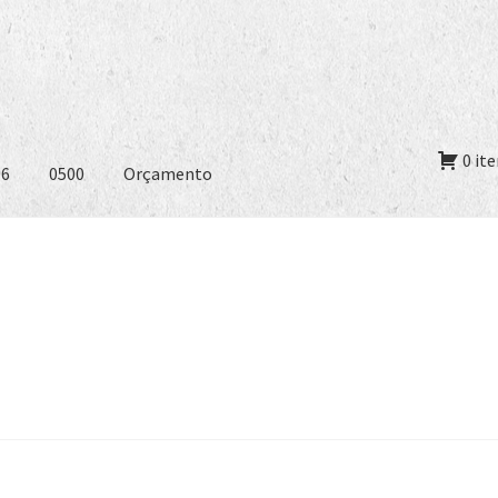
0 it
06
0500
Orçamento