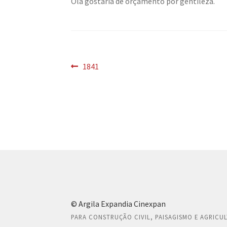
Olá gostaria de orçamento por gentileza.
Navegação
Post
1841
anterior:
de
Post
© Argila Expandia Cinexpan
PARA CONSTRUÇÃO CIVIL, PAISAGISMO E AGRICU