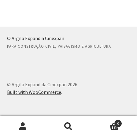
de
Post
0 item(s)
© Argila Expandia Cinexpan
PARA CONSTRUÇÃO CIVIL, PAISAGISMO E AGRICULTURA
© Argila Expandida Cinexpan 2026
Built with WooCommerce
.
0
Pesquisar
Pesquisar