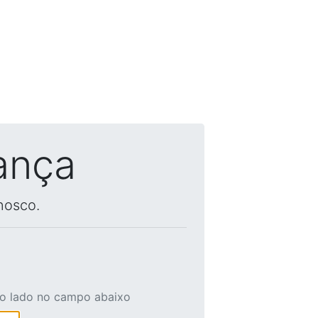
ança
nosco.
ao lado no campo abaixo