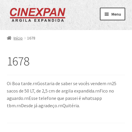
Pular
Pular
Menu
para
para
navegação
o
Home
conteúdo
Início
1678
Tipos
1678
3222
2215
Oi Boa tarde.rnGostaria de saber se vocês vendem rn25
sacos de 50 LT, de 2,5 cm de argila expandida.rnFico no
1506
aguardo.rnEsse telefone que passei é whatsapp
tbm.rnDesde já agradeço.rnQuitéria.
0500
Orçamento