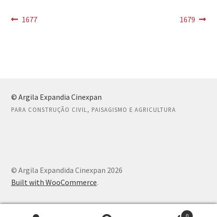
Navegação
Post
Próximo
1677
1679
0 item(s)
anterior:
post:
de
Post
© Argila Expandia Cinexpan
PARA CONSTRUÇÃO CIVIL, PAISAGISMO E AGRICULTURA
© Argila Expandida Cinexpan 2026
Built with WooCommerce
.
0