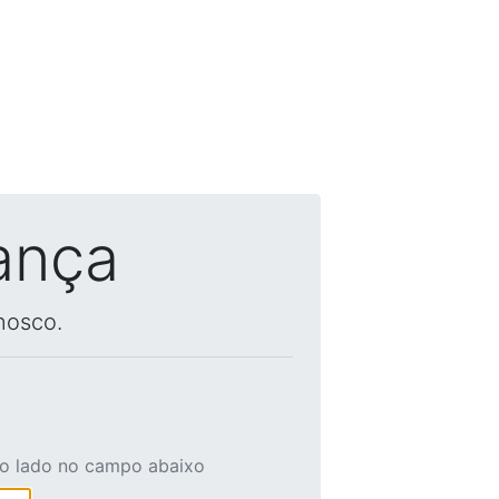
ança
nosco.
ao lado no campo abaixo