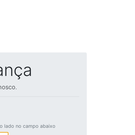
ança
nosco.
ao lado no campo abaixo