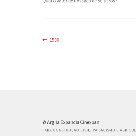
Qual o valor de um saco de 50 litros?
Navegação
Post
1530
anterior:
de
Post
© Argila Expandia Cinexpan
PARA CONSTRUÇÃO CIVIL, PAISAGISMO E AGRICU