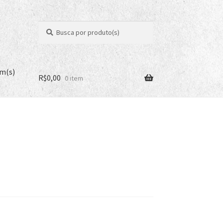
Pesquisar
Pesquisar
por:
em(s)
R$
0,00
0 item