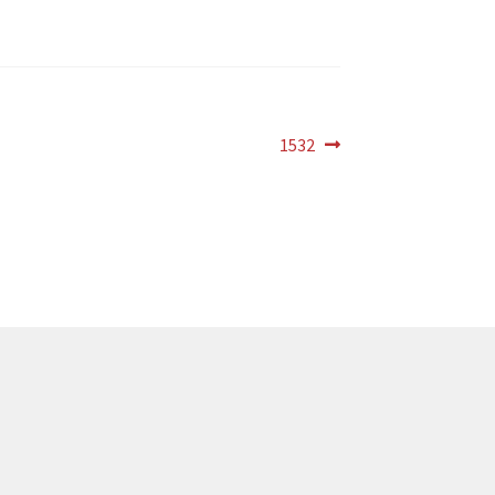
Próximo
1532
post: