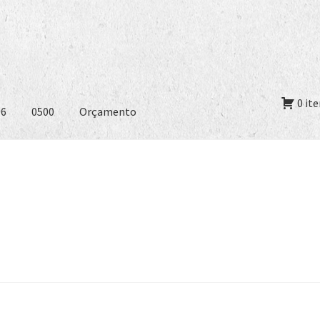
0 it
06
0500
Orçamento