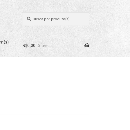
Pesquisar
Pesquisar
por:
em(s)
R$
0,00
0 item