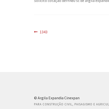
Solicito cotação dern480 sc de argila expandi
Navegação
Post
1343
anterior:
de
Post
© Argila Expandia Cinexpan
PARA CONSTRUÇÃO CIVIL, PAISAGISMO E AGRICU