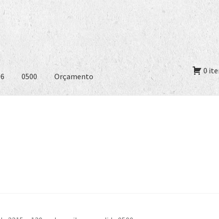
0 it
06
0500
Orçamento