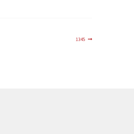
Próximo
1345
post: